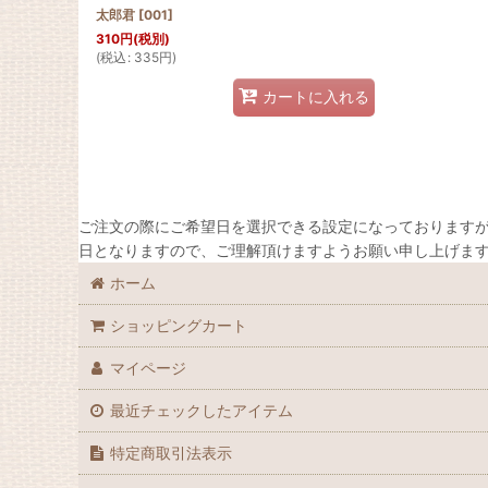
太郎君
[
001
]
310
円
(税別)
(
税込
:
335
円
)
カートに入れる
ご注文の際にご希望日を選択できる設定になっておりますが
日となりますので、ご理解頂けますようお願い申し上げま
ホーム
ショッピングカート
マイページ
最近チェックしたアイテム
特定商取引法表示