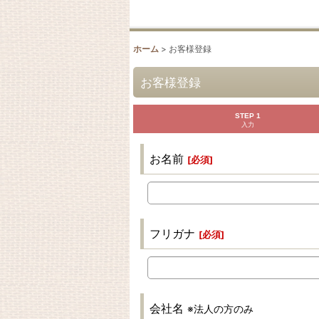
ホーム
>
お客様登録
お客様登録
STEP 1
入力
お名前
[
必須
]
フリガナ
[
必須
]
会社名
※法人の方のみ