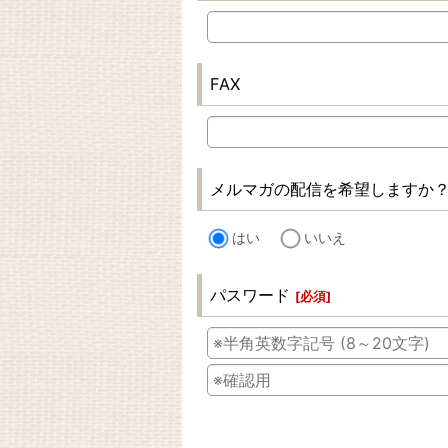
FAX
メルマガの配信を希望しますか
はい
いいえ
パスワード
[
必須
]