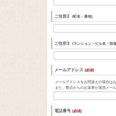
ご住所2
(町名・番地)
ご住所3
(マンション・ビル名・部屋
メールアドレス
[
必須
]
メールアドレスをお間違えの場合は
また、弊店からのお返事が迷惑メー
電話番号
[
必須
]