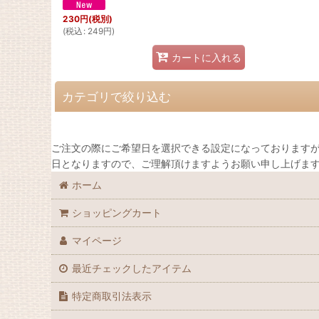
230
円
(税別)
(
税込
:
249
円
)
カートに入れる
カテゴリで絞り込む
クッキークラッカー
ご注文の際にご希望日を選択できる設定になっておりますが
日となりますので、ご理解頂けますようお願い申し上げま
天然酵母のパン
ホーム
パイとタルト
ショッピングカート
その他の加工品
マイページ
最近チェックしたアイテム
特定商取引法表示