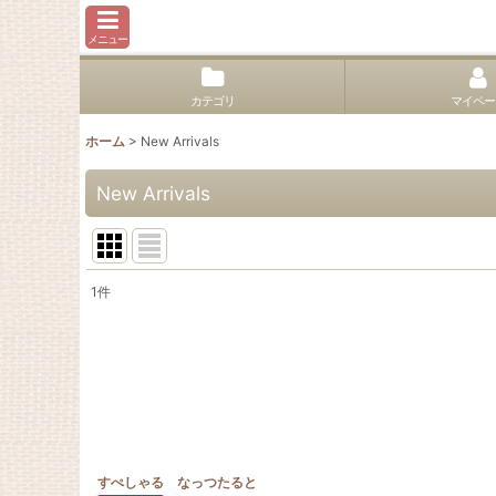
メニュー
カテゴリ
マイペー
ホーム
>
New Arrivals
New Arrivals
1
件
表示数
:
並び順
:
すぺしゃる なっつたると