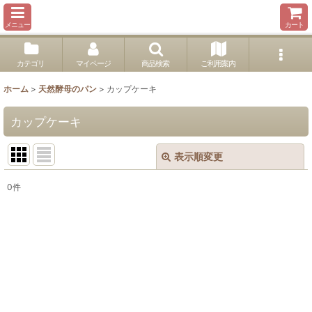
メニュー
カート
カテゴリ
マイページ
商品検索
ご利用案内
ホーム
>
天然酵母のパン
>
カップケーキ
カップケーキ
表示順変更
閉じる
0
件
表示数
:
並び順
:
絞り込む