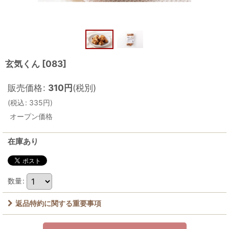
玄気くん
[
083
]
販売価格
:
310
円
(税別)
(
税込
:
335
円
)
オープン価格
在庫あり
数量
:
返品特約に関する重要事項