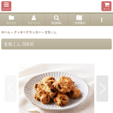
メニュー
カート
カテゴリ
マイページ
商品検索
ご利用案内
ホーム
>
クッキークラッカー
>
玄気くん
玄気くん
[
083
]