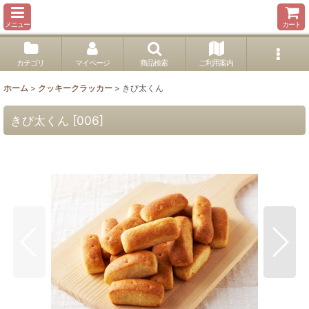
メニュー
カート
カテゴリ
マイページ
商品検索
ご利用案内
ホーム
>
クッキークラッカー
>
きび太くん
きび太くん
[
006
]