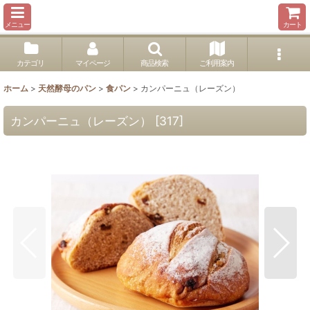
メニュー
カート
カテゴリ
マイページ
商品検索
ご利用案内
ホーム
>
天然酵母のパン
>
食パン
>
カンパーニュ（レーズン）
カンパーニュ（レーズン）
[
317
]