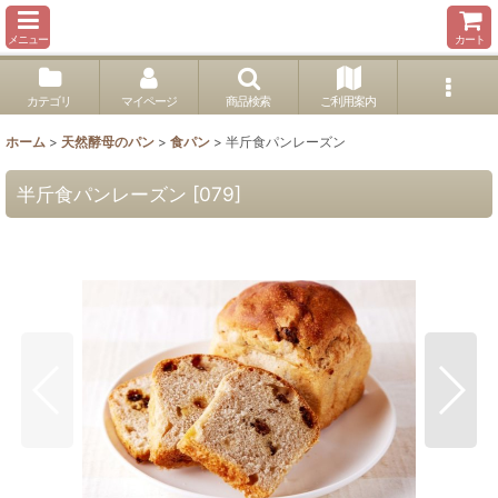
メニュー
カート
カテゴリ
マイページ
商品検索
ご利用案内
ホーム
>
天然酵母のパン
>
食パン
>
半斤食パンレーズン
半斤食パンレーズン
[
079
]