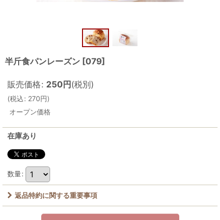
半斤食パンレーズン
[
079
]
販売価格
:
250
円
(税別)
(
税込
:
270
円
)
オープン価格
在庫あり
数量
:
返品特約に関する重要事項