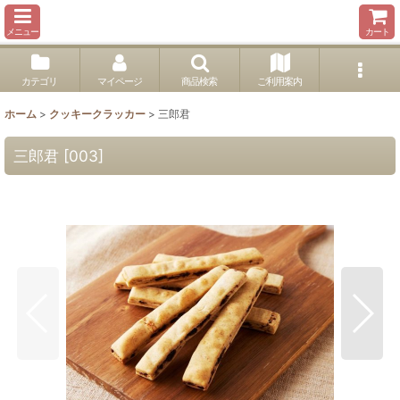
メニュー
カート
カテゴリ
マイページ
商品検索
ご利用案内
ホーム
>
クッキークラッカー
>
三郎君
三郎君
[
003
]