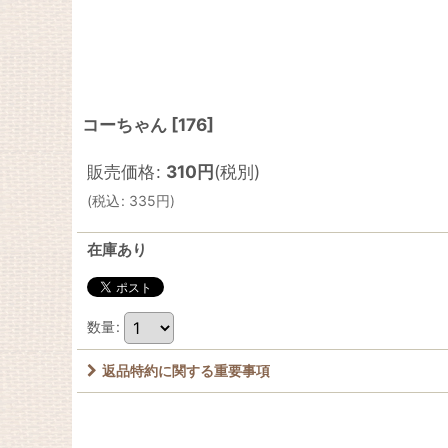
コーちゃん
[
176
]
販売価格
:
310
円
(税別)
(
税込
:
335
円
)
在庫あり
数量
:
返品特約に関する重要事項