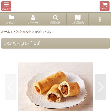
メニュー
カート
カテゴリ
マイページ
商品検索
ご利用案内
ホーム
>
パイとタルト
>
かぼちゃぱい
かぼちゃぱい
[
103
]