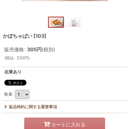
かぼちゃぱい
[
103
]
販売価格
:
305
円
(税別)
(
税込
:
330
円
)
在庫あり
数量
:
返品特約に関する重要事項
カートに入れる