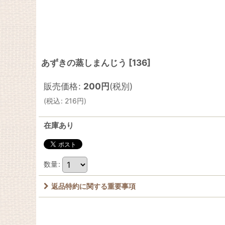
あずきの蒸しまんじう
[
136
]
販売価格
:
200
円
(税別)
(
税込
:
216
円
)
在庫あり
数量
:
返品特約に関する重要事項