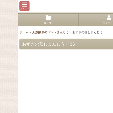
メニュー
カテゴリ
マイペー
ホーム
>
天然酵母のパン
>
まんじう
>
あずきの蒸しまんじう
あずきの蒸しまんじう
[
136
]